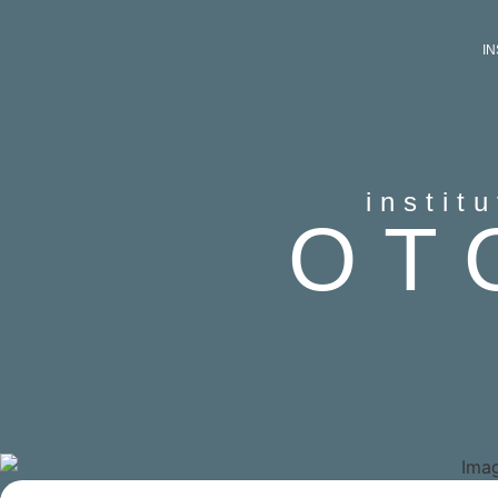
I
instit
OT