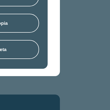
opia
eta