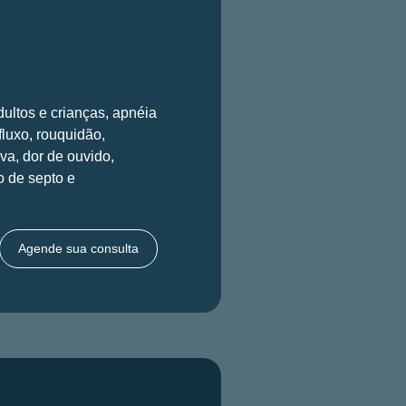
ultos e crianças, apnéia
efluxo, rouquidão,
va, dor de ouvido,
 de septo e
Agende sua consulta