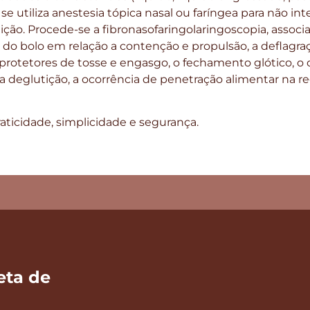
e utiliza anestesia tópica nasal ou faríngea para não inte
ição. Procede-se a fibronasofaringolaringoscopia, assoc
l do bolo em relação a contenção e propulsão, a deflagra
s protetores de tosse e engasgo, o fechamento glótico, o 
a deglutição, a ocorrência de penetração alimentar na re
aticidade, simplicidade e segurança.
eta de