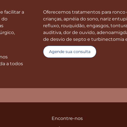
 facilitar a
Oferecemos tratamentos para ronco 
m do
crianças, apnéia do sono, nariz entupid
as
refluxo, rouquidão, engasgos, tontur
úrgico,
auditiva, dor de ouvido, adenoamigd
de desvio de septo e turbinectomia 
Agende sua consulta
rnos
da a todos
Encontre-nos