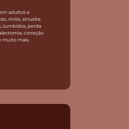
em adultos e
o, rinite, sinusite,
a, zumbidos, perda
alectomia, correção
e muito mais.