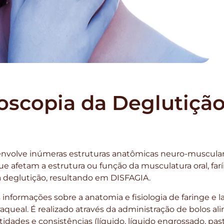
scopia da Deglutiçã
olve inúmeras estruturas anatômicas neuro-musculare
e afetam a estrutura ou função da musculatura oral, farí
deglutição, resultando em DISFAGIA.
nformações sobre a anatomia e fisiologia de faringe e la
traqueal. É realizado através da administração de bolos 
dades e consistências (líquido, líquido engrossado, past