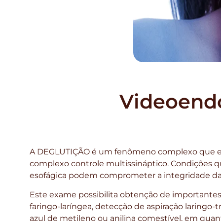
Videoendo
A DEGLUTIÇÃO é um fenômeno complexo que env
complexo controle multissináptico. Condições qu
esofágica podem comprometer a integridade da 
Este exame possibilita obtenção de importantes i
faringo-laríngea, detecção de aspiração laringo-
azul de metileno ou anilina comestível, em quanti