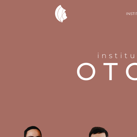
INST
instit
OT