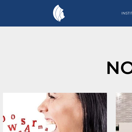
INST
NO