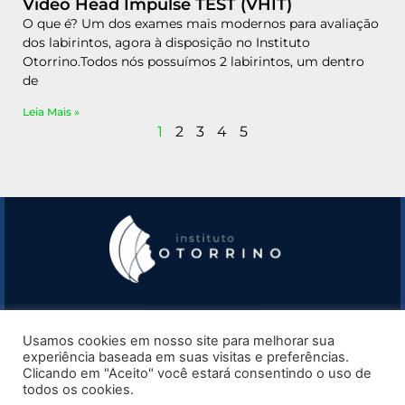
Video Head Impulse TEST (VHIT)
O que é? Um dos exames mais modernos para avaliação
dos labirintos, agora à disposição no Instituto
Otorrino.Todos nós possuímos 2 labirintos, um dentro
de
Leia Mais »
1
2
3
4
5
(11) 97823-5979
Usamos cookies em nosso site para melhorar sua
experiência baseada em suas visitas e preferências.
Clicando em "Aceito" você estará consentindo o uso de
(11) 3257-0848
todos os cookies.