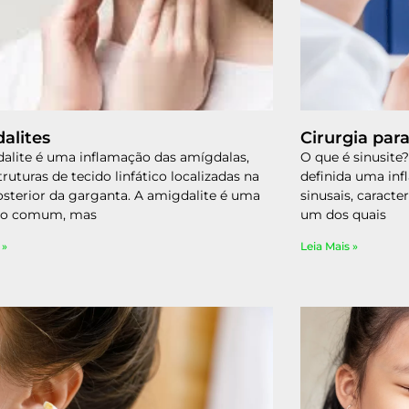
alites
Cirurgia para
alite é uma inflamação das amígdalas,
O que é sinusite?
ruturas de tecido linfático localizadas na
definida uma inf
osterior da garganta. A amigdalite é uma
sinusais, caracte
ão comum, mas
um dos quais
 »
Leia Mais »