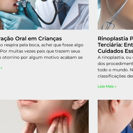
ração Oral em Crianças
Rinoplastia 
Terciária: En
ho respira pela boca, achei que fosse algo
Cuidados Ess
Por muitas vezes pais que trazem seus
ao otorrino por algum motivo acabam se
A rinoplastia, ou
dos procedimento
 »
todo o mundo. No
classificações de
Leia Mais »