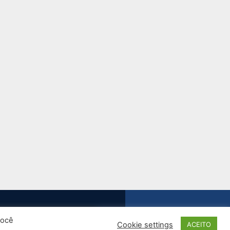
sú, 446 CJ 37/38 - Perdizes
você
Cookie settings
ACEITO