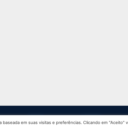
11) 97823-5979
Rua Turias
(11) 3257-0848
 baseada em suas visitas e preferências. Clicando em "Aceito" 