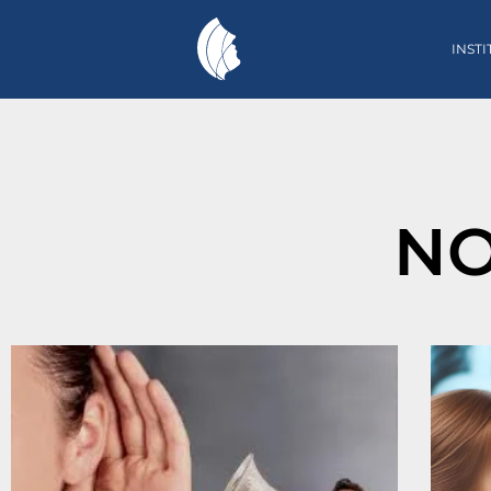
INST
NO